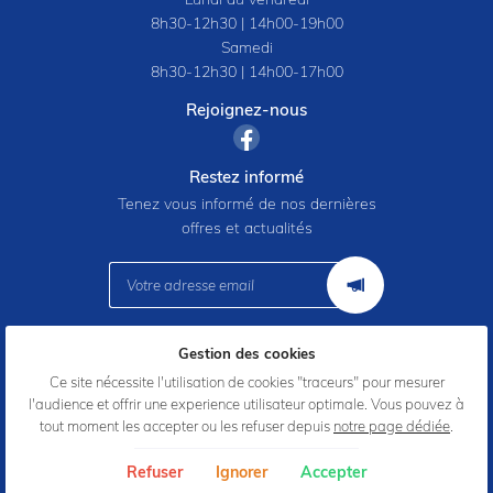
8h30-12h30 | 14h00-19h00
Samedi
8h30-12h30 | 14h00-17h00
Rejoignez-nous
Restez informé
Tenez vous informé de nos dernières
offres et actualités
Gestion des cookies
Mentions Légales
Conditions générales d'utilisation
Ce site nécessite l'utilisation de cookies "traceurs" pour mesurer
Politique de confidentialité
l'audience et offrir une experience utilisateur optimale. Vous pouvez à
Gestion des cookies
tout moment les accepter ou les refuser depuis
notre page dédiée
.
Sitemap
Refuser
Ignorer
Accepter