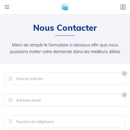


40 avenue jean moulin
31320 Castanet-Tolosan
Nous
Contacter
05 61 75 11 21
Merci de remplir le formulaire ci-dessous afin que nous
puissions traiter votre demande dans les meilleurs délais
Nom et prénom

Adresse email de réception

Adresse email

En cochant cette case, vous consentez à recevoir nos propositions commerciales à
l'adresse email indiqué ci-dessus. Vous pouvez vous désinscrire à tout moment en
utilisant
le formulaire de désinscription
.
Numéro de téléphone
INSCRIPTION
