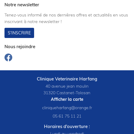
Restez infor
Notre newsletter
Nos services
Tenez-vous informé de nos dernières offres et actualités en vous
INSCRIPTION NEWS
Conseils
inscrivant à notre
newsletter !
Actualités
S'INSCRIRE
Contact
RDV EN LIGN
Nous rejoindre
Rejoignez-nou
Clinique Veterinaire Harfang
40 avenue jean moulin
31320 Castanet-Tolosan
Afficher la carte
05 61 75 11 21
Horaires d'ouverture :
Lundi au vendredi