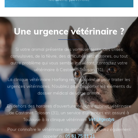
Une urgence vétérinaire ?
Si votre animal présente des vomissements, des crises
convulsives, de la fièvre, des difficultés respiratoires, ou tout
autre problème qui vous semble inquiétant, contactez votre
vétérinaire à Castanet-Tolosan (31).
La clinique vétérinaire Harfang reste disponible pour traiter les
urgences vétérinaires. N’oubliez pas d’apporter les éléments du
dossier médical de votre animal.
En dehors des horaires d'ouverture de votre cabinet vétérinaire
de Castanet Tolosan (31), un service d’urgences est assuré à
Toulouse à la clinique vétérinaire
Vet Urgentys
.
Pour connaître le vétérinaire de garde, vous pouvez également
appeler au
05 61 75 11 21